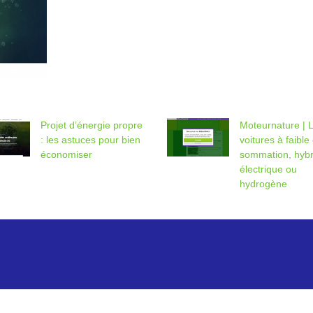
Projet d’énergie propre
Moteur­natu­re | 
: les astuces pour bien
voitures à faible
économiser
som­ma­tion, hybr
électrique ou
hydrogène