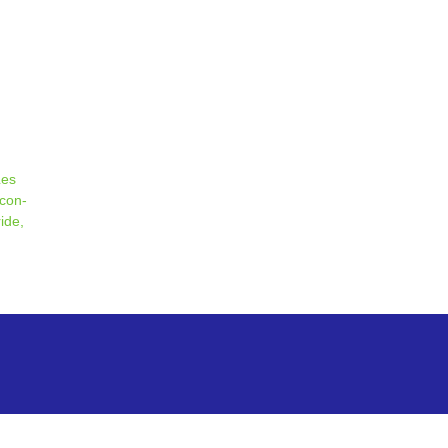
Les
 con­
ide,