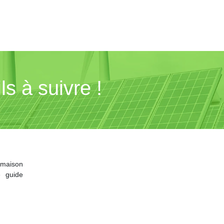
ls à suivre !
 maison
e guide