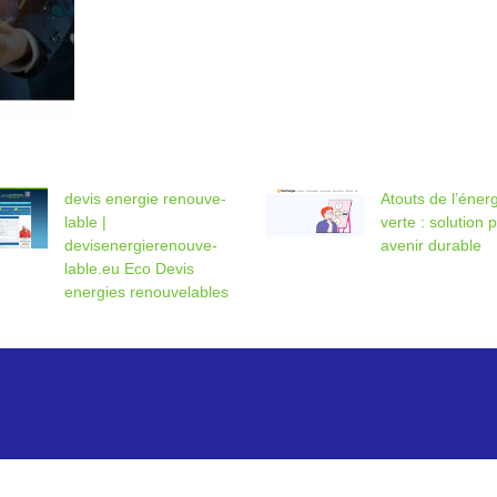
devis energie renouve­
Atouts de l’éner
lab­le |
verte : solution 
devisenergierenouve­
avenir durable
lab­le.eu Eco Devis
energies renouve­lab­les